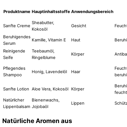
Produktname
Hauptinhaltsstoffe
Anwendungsbereich
Sheabutter,
Sanfte Creme
Gesicht
Feuch
Kokosöl
Beruhigendes
Kamille, Vitamin E
Haut
Beruh
Serum
Reinigende
Teebaumöl,
Körper
Antiba
Seife
Ringelblume
Pflegendes
Feuch
Honig, Lavendelöl
Haar
Shampoo
beruh
Beruh
Sanfte Lotion
Aloe Vera, Kokosöl
Körper
feuch
Natürlicher
Bienenwachs,
Lippen
Schüt
Lippenbalsam
Jojobaöl
Natürliche Aromen aus