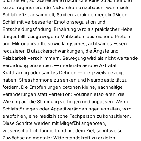
priorisieren, auf ausreichend nächtliche Ruhe zu achten und
kurze, regenerierende Nickerchen einzubauen, wenn sich
Schlafdefizit ansammelt; Studien verbinden regelmäßigen
Schlaf mit verbesserter Emotionsregulation und
Entscheidungsfindung. Ernährung wird als praktischer Hebel
dargestellt: ausgewogene Mahlzeiten, ausreichend Protein
und Mikronährstoffe sowie langsames, achtsames Essen
reduzieren Blutzuckerschwankungen, die Ängste und
Reizbarkeit verschlimmern. Bewegung wird als nicht wertende
Verordnung präsentiert — moderate aerobe Aktivität,
Krafttraining oder sanftes Dehnen — die jeweils gezeigt
haben, Stresshormone zu senken und Neuroplastizität zu
fördern. Die Empfehlungen betonen kleine, nachhaltige
Veränderungen statt Perfektion: Routinen etablieren, die
Wirkung auf die Stimmung verfolgen und anpassen. Wenn
Schlafstörungen oder Appetitveränderungen anhalten, wird
empfohlen, eine medizinische Fachperson zu konsultieren.
Diese Schritte werden mit Mitgefühl angeboten,
wissenschaftlich fundiert und mit dem Ziel, schrittweise
Zuwächse an mentaler Widerstandskraft zu erzielen.