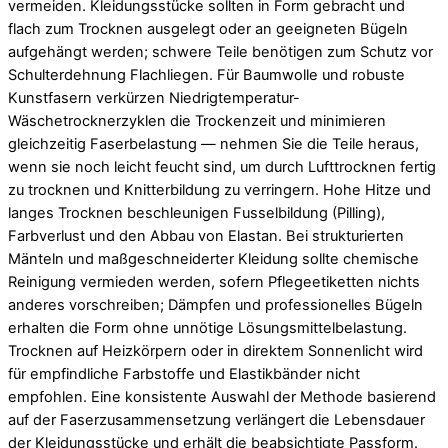
vermeiden. Kleidungsstücke sollten in Form gebracht und
flach zum Trocknen ausgelegt oder an geeigneten Bügeln
aufgehängt werden; schwere Teile benötigen zum Schutz vor
Schulterdehnung Flachliegen. Für Baumwolle und robuste
Kunstfasern verkürzen Niedrigtemperatur-
Wäschetrocknerzyklen die Trockenzeit und minimieren
gleichzeitig Faserbelastung — nehmen Sie die Teile heraus,
wenn sie noch leicht feucht sind, um durch Lufttrocknen fertig
zu trocknen und Knitterbildung zu verringern. Hohe Hitze und
langes Trocknen beschleunigen Fusselbildung (Pilling),
Farbverlust und den Abbau von Elastan. Bei strukturierten
Mänteln und maßgeschneiderter Kleidung sollte chemische
Reinigung vermieden werden, sofern Pflegeetiketten nichts
anderes vorschreiben; Dämpfen und professionelles Bügeln
erhalten die Form ohne unnötige Lösungsmittelbelastung.
Trocknen auf Heizkörpern oder in direktem Sonnenlicht wird
für empfindliche Farbstoffe und Elastikbänder nicht
empfohlen. Eine konsistente Auswahl der Methode basierend
auf der Faserzusammensetzung verlängert die Lebensdauer
der Kleidungsstücke und erhält die beabsichtigte Passform.